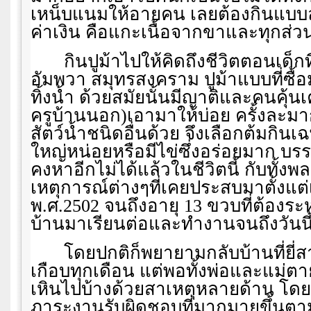
เหน็บแนมให้อายคน เลยต้องกินแบบละ
ค่าเงิน คือแกะเนื้อจากขาและทุกส่วน
กินปูม้าไปให้คิดถึงชีวิตตอนเด็กที
อัมพวา สมุทรสงคราม ปูม้าแบบที่ซื้อ
ทิ้งน้ำ ด้วยสมัยนั้นมีญาติและคนคุ้นเค
ครูบ้านนอก)เอามาให้บ่อย ครั้งละม
สัตว์น้ำชนิดอื่นด้วย จึงเลือกต้มกินเ
ใหญ่หน่อยหรือมีไข่ซึ่งอร่อยมาก บ
คงหาอีกไม่ได้แล้วในชีวิตนี้ กับทั้งพ
เหตุการณ์ต่างๆที่เคยประสบมาตั้งแต่เก
พ.ศ.2502 จนถึงอายุ 13 ขวบที่ต้องร
บ้านมาเรียนต่อและทำงานจนถึงวันนี
โดยปกติก็พยายามกลับบ้านที่ยี่
เกือบทุกเดือน แต่พอทั้งพ่อและแม่ตา
เหินไปบ้างด้วยสาเหตุหลายด้าน โดย
ภาระงานรับผิดชอบที่มากมายขึ้นตาม