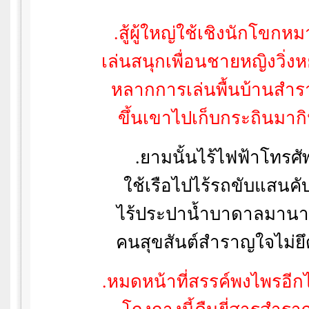
.สู้ผู้ใหญ่ใช้เชิงนักโขกห
เล่นสนุกเพื่อนชายหญิงวิ่ง
หลากการเล่นพื้นบ้านสำ
ขึ้นเขาไปเก็บกระถินมาก
.ยามนั้นไร้ไฟฟ้าโทรศั
ใช้เรือไปไร้รถขับแสนคั
ไร้ประปาน้ำบาดาลมานา
คนสุขสันต์สำราญใจไม่ยึ
.หมดหน้าที่สรรค์พงไพรอีก