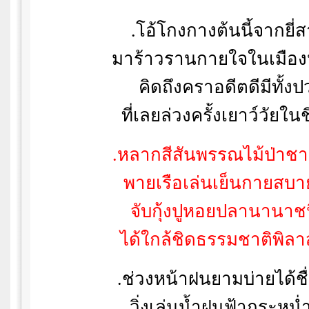
.โอ้โกงกางต้นนี้จากยี่
มาร้าวรานกายใจในเมือ
คิดถึงคราอดีตดีมีทั้งป
ที่เลยล่วงครั้งเยาว์วัยในช
.หลากสีสันพรรณไม้ป่าช
พายเรือเล่นเย็นกายสบา
จับกุ้งปูหอยปลานานาช
ได้ใกล้ชิดธรรมชาติพิล
.ช่วงหน้าฝนยามบ่ายได้ชื
วิ่งเล่นน้ำฝนฟ้ากระหน่ำ