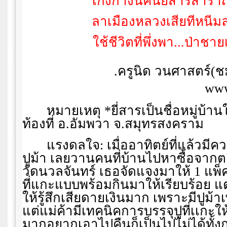
โกงกางนี้คืนยี่สารสำรา
ลาเมืองหลวงเสียทีหนีม
ใช้ชีวิตที่พึ่งพา...ป่าชา
.ครูนิด วนศาสตร์(ช
www
หมายเหตุ *ยี่สารเป็นชื่อหมู่บ้
ท้องที่ อ.อัมพวา จ.สมุทรสงคราม
แรงดลใจ: เมื่ออาทิตย์ที่แล้วมีค
ปูม้า เลยวานคนที่บ้านไปหาซื้อจา
วัดนวลจันทร์ เธอจัดแจงมาให้ 1 แพ
ที่แกะแบบพร้อมกินมาให้เรียบร้อย แต
ให้รู้สึกเสียดายเงินมาก เพราะมีปูม้าเ
แต่แม่ค้ามีเทคนิคการบรรจุปูที่เเกะใ
มากอยากเอาไปคืนก็เป็นไปไม่ได้ทั้ง