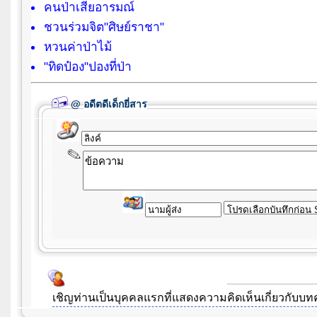
คนป่าเสียอารมณ์
ชวนร่วมจิต"ศิษย์ราชา"
หวนค่าป่าไม้
"ทิดป๋อง"ปองที่ป่า
@
อดีตดีเด็กยี่สาร
เชิญท่านเป็นบุคคลแรกที่แสดงความคิดเห็นเกี่ยวกับ