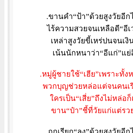
.
ขานคำ
“
ป้า
”
ด้วยสูงวัยอีก
ไร้ความสวยจนเหลือดี
“
อีเ
เหล่าสูงวัยขี้เหร่ปนจนเง
เน้นนักหนาว่า
“
อีแก่
”
แย่ส
.
หมู่ผู้ชายใช้
“
เฮีย
”
เพราะทั้ง
พวกบุญช่วยหล่อแต่จนคนเร
ใครเป็น
“
เสี่ย
”
ถึงไม่หล่อก็
ขาน
“
ป๋า
”
ชี้ที่วัยแก่แต่รว
.
ถูกเรียก
“
ลุง
”
ด้วยสูงวัยอีก