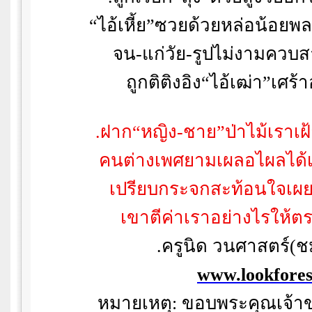
“
ไอ้เหี้ย
”
ซวยด้วยหล่อน้อยพล
จน-แก่วัย-รูปไม่งามควบสา
ถูกติติงอิง
“
ไอ้เฒ่า
”
เศร้า
.
ฝาก
“
หญิง-ชาย
”
ป่าไม้เราเฝ
คนต่างเพศยามเผลอไผลได้เ
เปรียบกระจกสะท้อนใจเผย
เขาตีค่าเราอย่างไรให้ตร
.
ครูนิด วนศาสตร์(ช
www.lookfore
หมายเหตุ: ขอบพระคุณเจ้