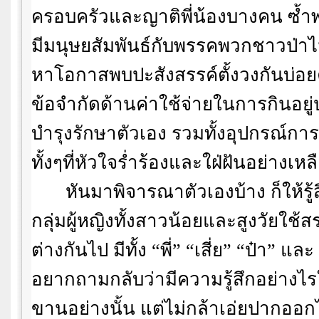
ครอบครัวและญาติพี่น้องบางคน ซ้ำพ
มีมนุษยสัมพันธ์กับพรรคพวกชาวป่าไ
หาโอกาสพบปะสังสรรค์ตั้งวงกันบ่อยค
ข้อจำกัดด้านค่าใช้จ่ายในการกินอยู
บำรุงรักษาตัวเอง รวมทั้งอุปกรณ์กา
ทั้งๆที่หัวใจร่ำร้องและใฝ่ฝันอย่างเหล
หันมาพิจารณาตัวเองบ้าง ก็ให้รู้
กลุ่มผู้หญิงทั้งสาวน้อยและสูงวัยใช
ต่างกันไป มีทั้ง
“
พี่
” “
เสี่ย
” “
ป๋า
”
และ
อยากถามกลับว่ามีความรู้สึกอย่างไ
ขานอย่างนั้น แต่ไม่กล้าเอ่ยปากออก