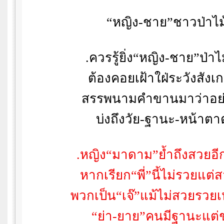
“
หญิง-ชาย
”
ชาวป่าไม
.
ควรรู้ยิ่ง
“
หญิง-ชาย
”
ป่าไ
ต้องคอยเฝ้าใฝ่ระวังสังเก
สรรพนามคำขานมาว่าอย่
บ่งถึงวัย-ฐานะ-หน้าต
.
หญิง
“
มาดาม
”
ย้ำถึงสวยอี
หากเรียก
“
พี่
”
นี้ไม่รวยแต่
พวกเป็น
“
เจ๊
”
แม้ไม่สวยรวย
“
ย่า-ยาย
”
คนมีฐานะแต่