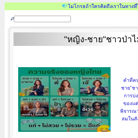
ไม่โกรธถ้าใครคิดถึงเราในทางที่ไ
"หญิง-ชาย"ชาวป่าไม
คำที่คน
ชาย"ชาว
การบ่ง
ของแต่
พิจารณา
สมในสัง