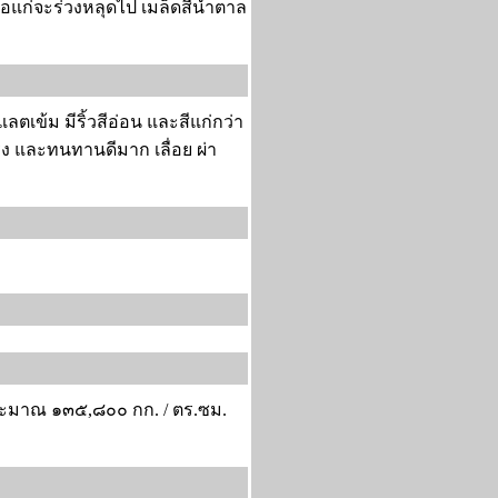
พอแก่จะร่วงหลุดไป เมล็ดสีน้ำตาล
ตเข้ม มีริ้วสีอ่อน และสีแก่กว่า
แรง และทนทานดีมาก เลื่อย ผ่า
ระมาณ ๑๓๕,๘๐๐ กก. / ตร.ซม.