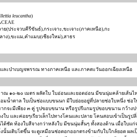
lettia leucantha
)
ACEAE
วาย(ประจวบคีรีขันธ์),กระเจาะ,ขะเจาะ(ภาคเหนือ),กะ
ลาง),ขะแม,คำแมบ(เชียงใหม่),สาธร
ดิบ และป่าเบญจพรรณ ทางภาคเหนือ และภาคตะวันออกเฉียงเหนือ
มาณ ๑๐-๒๐ เมตร ผลัดใบ ใบอ่อนและยอดอ่อน มีขนนุ่มคล้ายเส้นไหม
ขาว อมน้ำตาล ใบเป็นช่อแบบขนนก มีใบย่อยอยู่ที่ปลายช่อใบหนึ่ง ช
วนมากจะมีเพียง ๓ คู่ รูปขอบขนาน หรือรูปรีแกมรูปขอบขนาน กว้า
งกลางใบ และค่อยๆเรียวเล็กไปทางโคนและปลาย โคนสอบเข้าเป็นรูป
ได้ชัด ท้องใบสีจางกว่าหลังใบ มีขนนุ่มสั้นๆ ทั้งสองด้าน เมื่อใบ
อกิ่งนั้นเติบโตขึ้น จะดูเหมือนช่อดอกออกตรงข้ามกับใบใกล้ยอด ผลเ