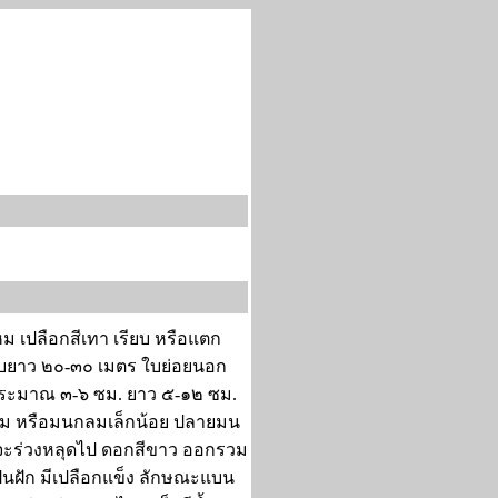
 เปลือกสีเทา เรียบ หรือแตก
่อใบยาว ๒๐-๓๐ เมตร ใบย่อยนอก
งประมาณ ๓-๖ ซม. ยาว ๕-๑๒ ซม.
ลิ่ม หรือมนกลมเล็กน้อย ปลายมน
แก่จะร่วงหลุดไป ดอกสีขาว ออกรวม
ป็นฝัก มีเปลือกแข็ง ลักษณะแบน