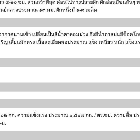
ว ๔-๑๐ ซม. ส่วนกว้าที่สุด ค่อนไปทางปลายฝัก ฝักอ่อนมีขนสั้นๆ 
ูนย์กลางประมาณ ๑๓ มม. ฝักหนึ่งมี ๑-๓ เมล็ด
อากาศนานเข้า เปลี่ยนเป็นสีน้ำตาลอมม่วง ถึงสีน้ำตาลปนสีช็อคโกแล
งเจริญ เสี้ยนมักตรง เนื้อละเอียดพอประมาณ แข็ง เหนียว หนัก แข็ง
,๒๐๒ กก. ความแข็งแรง ประมาณ ๑,๕๑๗ กก. / ตร.ซม. ความดื้อ ป
-ม.