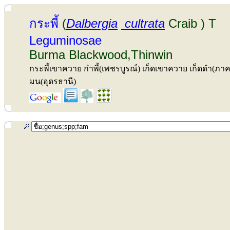
กระพี้
(
Dalbergia
cultrata
Craib ) T
Leguminosae
Burma Blackwood,Thinwin
กระพี้เขาควาย กำพี้(เพชรบูรณ์) เก็ดเขาควาย เก็ดดำ(ภาคเ
มน(อุดรธานี)