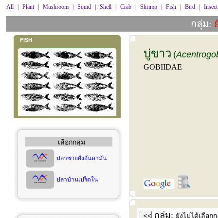
All
|
Plant
|
Mushroom
|
Squid
|
Shell
|
Crab
|
Shrimp
|
Fish
|
Bird
|
Insect
กลุ่ม:
ย
FISH
บู่ขาว
(
Acentrogo
GOBIIDAE
เลือกกลุ่ม
ปลาชายฝั่งอันดามัน
ปลาบ้านเปร็ดใน
กลุ่ม:
<<
ยังไม่ได้เลือกกล