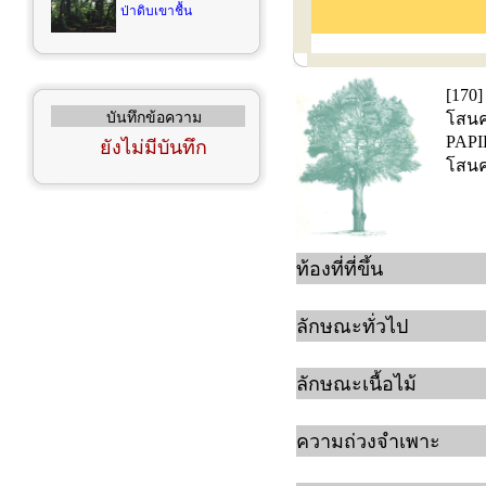
ป่าดิบเขาชื้น
[170]
บันทึกข้อความ
โสนค
PAP
ยังไม่มีบันทึก
โสนค
ท้องที่ที่ขึ้น
ลักษณะทั่วไป
ลักษณะเนื้อไม้
ความถ่วงจำเพาะ