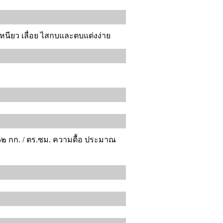
 เหนียว เลื่อย ไสกบและตบแต่งง่าย
๖๒ กก. / ตร.ซม. ความดื้อ ประมาณ