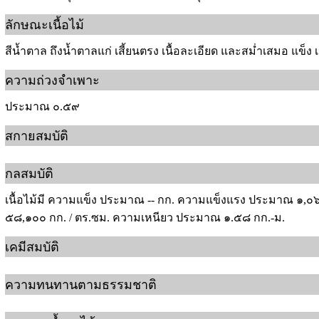
ลักษณะเนื้อไม้
สีน้ำตาล ถึงน้ำตาลแก่ เสี้ยนตรง เนื้อละเอียด และสม่ำเสมอ แข็ง
ความถ่วงจำเพาะ
ประมาณ ๐.๕๙
สกายสมบัติ
กลสมบัติ
เนื้อไม้มี ความแข็ง ประมาณ -- กก. ความแข็งแรง ประมาณ ๑,๐
๕๘,๑๐๐ กก. / ตร.ซม. ความเหนียว ประมาณ ๑.๕๘ กก.-ม.
เคมีสมบัติ
ความทนทานตามธรรมชาติ