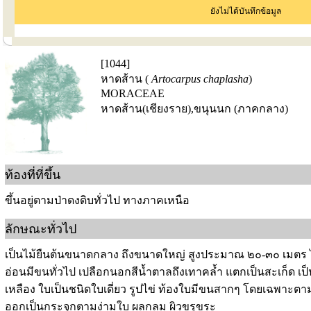
ยังไม่ได้บันทึกข้อมูล
[1044]
หาดส้าน (
Artocarpus chaplasha
)
MORACEAE
หาดส้าน(เชียงราย),ขนุนนก (ภาคกลาง)
ท้องที่ที่ขึ้น
ขึ้นอยู่ตามป่าดงดิบทั่วไป ทางภาคเหนือ
ลักษณะทั่วไป
เป็นไม้ยืนต้นขนาดกลาง ถึงขนาดใหญ่ สูงประมาณ ๒๐-๓๐ เมตร ไ
อ่อนมีขนทั่วไป เปลือกนอกสีน้ำตาลถึงเทาคล้ำ แตกเป็นสะเก็ด เป็
เหลือง ใบเป็นชนิดใบเดี่ยว รูปไข่ ท้องใบมีขนสากๆ โดยเฉพาะตามเ
ออกเป็นกระจุกตามง่ามใบ ผลกลม ผิวขรุขระ